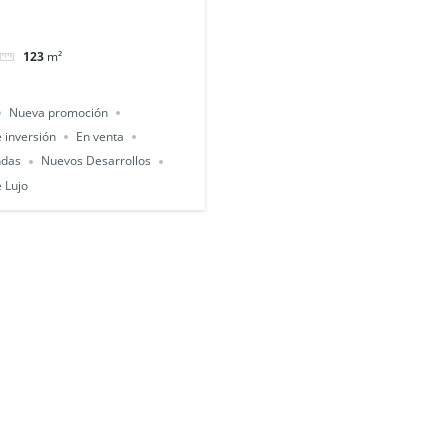
123
m²
Nueva promoción
 inversión
En venta
ndas
Nuevos Desarrollos
 Lujo