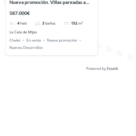
Nueva promoción. Villas pareadas a
partir de 587.000 Euros
587.000€
4
hab
3
baños
152
m²
La Cala de MIjas
Chalet
En venta
Nueva promoción
Nuevos Desarrollos
Powered by
Estatik