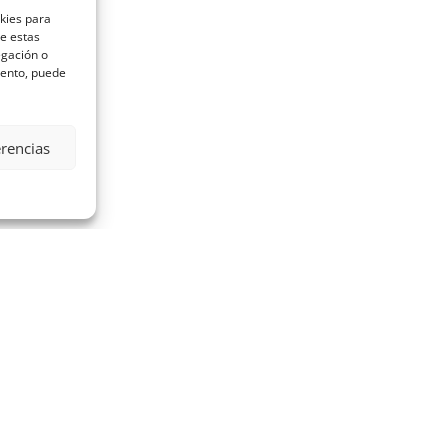
okies para
de estas
egación o
miento, puede
erencias
