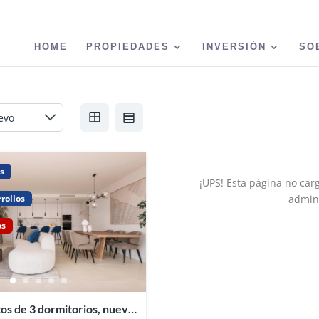
HOME
PROPIEDADES
INVERSIÓN
SO
s
¡UPS! Esta página no car
rollos
admini
os
s de 3 dormitorios, nueva