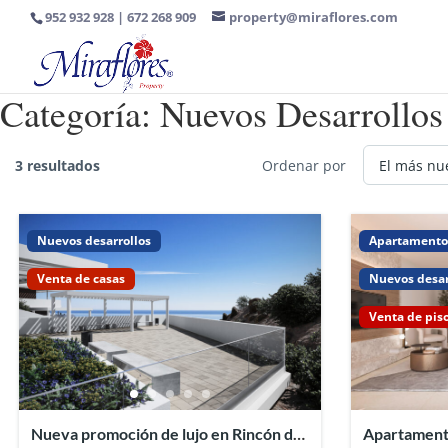
952 932 928 | 672 268 909
property@miraflores.com
Categoría:
Nuevos Desarrollos
3 resultados
Ordenar por
Nuevos desarrollos
Apartamento
Venta de casas
Nuevos desar
Venta de pis
Nueva promoción de lujo en Rincón de
Apartamento